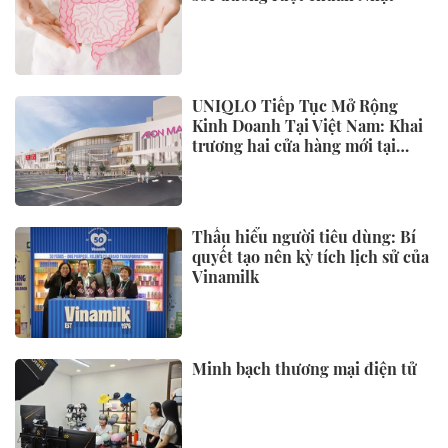
UNIQLO Tiếp Tục Mở Rộng
Kinh Doanh Tại Việt Nam: Khai
trương hai cửa hàng mới tại
Thanh Hóa và Hạ Long vào mùa
Thu Đông 2026
Thấu hiểu người tiêu dùng: Bí
quyết tạo nên kỳ tích lịch sử của
Vinamilk
Minh bạch thương mại điện tử