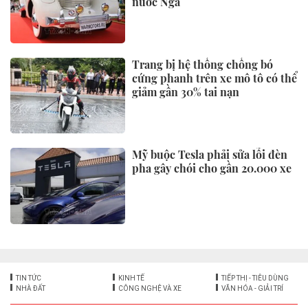
nước Nga
Trang bị hệ thống chống bó
cứng phanh trên xe mô tô có thể
giảm gần 30% tai nạn
Mỹ buộc Tesla phải sửa lỗi đèn
pha gây chói cho gần 20.000 xe
TIN TỨC
KINH TẾ
TIẾP THỊ - TIÊU DÙNG
NHÀ ĐẤT
CÔNG NGHỆ VÀ XE
VĂN HÓA - GIẢI TRÍ