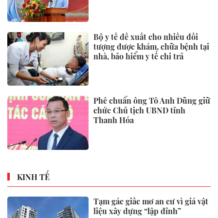
Đặc khu Phú Quốc
Bộ y tế đề xuất cho nhiều đối
tượng được khám, chữa bệnh tại
nhà, bảo hiểm y tế chi trả
Phê chuẩn ông Tô Anh Dũng giữ
chức Chủ tịch UBND tỉnh
Thanh Hóa
KINH TẾ
Tạm gác giấc mơ an cư vì giá vật
liệu xây dựng “lập đỉnh”