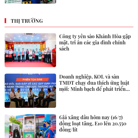
THỊ TRƯỜNG
Công ty yến sào Khánh Hòa gặp
mặt, tri ân các gia đình chính
sách
Doanh nghiệp, KOL và sàn
TMĐT chạy đua thích ứng luật
mới: Minh bạch để phát triển
bền vững
Giá xăng dầu hôm nay (16/7)
đồng loạt tăng, E10 lên 20.550
đồng/lít