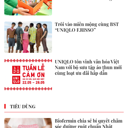
hàng
Trôi vào miền mộng cùng BST
“UNIQLO F.RISSO”
UNIQLO tôn vinh văn hóa Việt
Nam với bộ sưu tập áo thun mới
cùng loạt ưu đãi hấp dẫn
TIÊU DÙNG
Biofermin chia sẻ bí quyết chăm
sóc đường ruột chuẩn Nhật