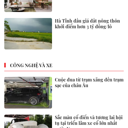
Hà Tĩnh đấu giá đất nông thôn
khởi điểm hơn 3 tỷ đồng/lô
CÔNG NGHỆ VÀ XE
Cuộc đua từ trạm xăng đến trạm
sạc của châu Âu
Sắc màu cổ điển và tương lai hội
tụ tại triển lãm xe cổ lớn nhất