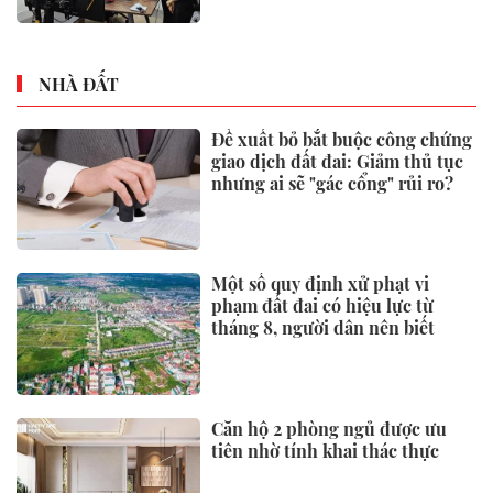
NHÀ ĐẤT
Đề xuất bỏ bắt buộc công chứng
giao dịch đất đai: Giảm thủ tục
nhưng ai sẽ "gác cổng" rủi ro?
Một số quy định xử phạt vi
phạm đất đai có hiệu lực từ
tháng 8, người dân nên biết
Căn hộ 2 phòng ngủ được ưu
tiên nhờ tính khai thác thực