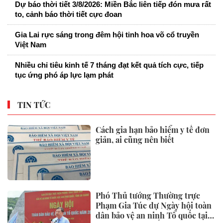
Dự báo thời tiết 3/8/2026: Miền Bắc liên tiếp đón mưa rất
to, cảnh báo thời tiết cực đoan
Gia Lai rực sáng trong đêm hội tinh hoa võ cổ truyền
Việt Nam
Nhiều chỉ tiêu kinh tế 7 tháng đạt kết quả tích cực, tiếp
tục ứng phó áp lực lạm phát
TIN TỨC
Cách gia hạn bảo hiểm y tế đơn
giản, ai cũng nên biết
Phó Thủ tướng Thường trực
Phạm Gia Túc dự Ngày hội toàn
dân bảo vệ an ninh Tổ quốc tại