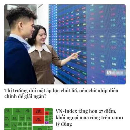
Thị trường đối mặt áp lực chốt lời, nên chờ nhịp điều
chỉnh để giải ngân?
VN-Index tăng hơn 27 điểm,
khối ngoại mua ròng trên 1.000
tỷ đồng