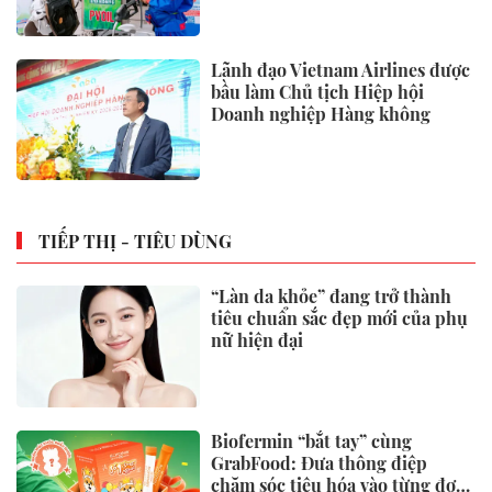
Lãnh đạo Vietnam Airlines được
bầu làm Chủ tịch Hiệp hội
Doanh nghiệp Hàng không
TIẾP THỊ - TIÊU DÙNG
“Làn da khỏe” đang trở thành
tiêu chuẩn sắc đẹp mới của phụ
nữ hiện đại
Biofermin “bắt tay” cùng
GrabFood: Đưa thông điệp
chăm sóc tiêu hóa vào từng đơn