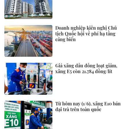
Doanh nghiệp kiến nghị Chủ
tịch Quốc hội về phí hạ tầng
cảng biển
Giá xăng dầu đồng loạt giảm,
xăng E5 còn 21.784 đồng/lít
Từ hôm nay (1/6), xăng E10 bán
đại trà trên toàn quốc