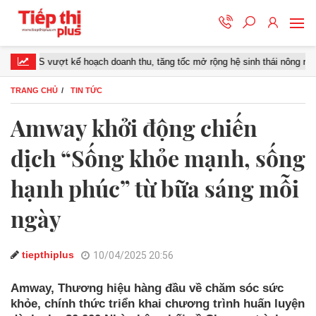
S vượt kế hoạch doanh thu, tăng tốc mở rộng hệ sinh thái nông nghiệp – th
TRANG CHỦ
TIN TỨC
Amway khởi động chiến
dịch “Sống khỏe mạnh, sống
hạnh phúc” từ bữa sáng mỗi
ngày
tiepthiplus
10/04/2025 20:56
Amway, Thương hiệu hàng đầu về chăm sóc sức
khỏe, chính thức triển khai chương trình huấn luyện