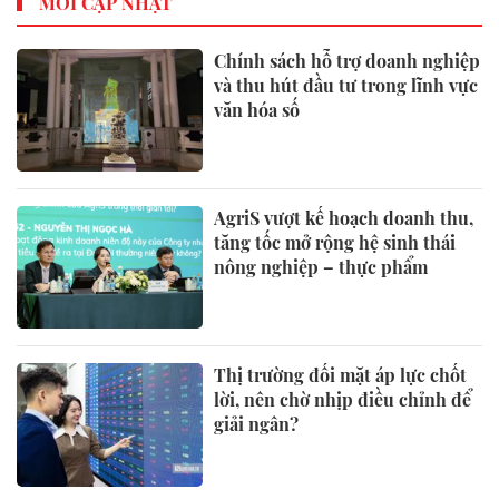
MỚI CẬP NHẬT
Chính sách hỗ trợ doanh nghiệp
và thu hút đầu tư trong lĩnh vực
văn hóa số
AgriS vượt kế hoạch doanh thu,
tăng tốc mở rộng hệ sinh thái
nông nghiệp – thực phẩm
Thị trường đối mặt áp lực chốt
lời, nên chờ nhịp điều chỉnh để
giải ngân?