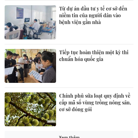
Từ dự án đầu tư y tế cơ sở đến
niềm tin của người dân vào
bệnh viện gần nhà
Tiếp tục hoàn thiện một kỳ thi
chuẩn hóa quốc gia
Chính phủ sửa loạt quy định về
cấp mã số vùng trồng nông sản,
cơ sở đóng gói
Xem thêm