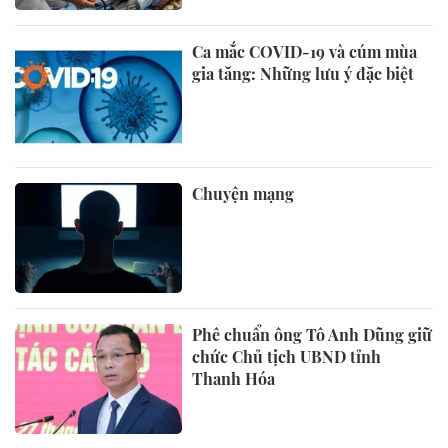
Ca mắc COVID-19 và cúm mùa
gia tăng: Những lưu ý đặc biệt
Chuyện mạng
Phê chuẩn ông Tô Anh Dũng giữ
chức Chủ tịch UBND tỉnh
Thanh Hóa