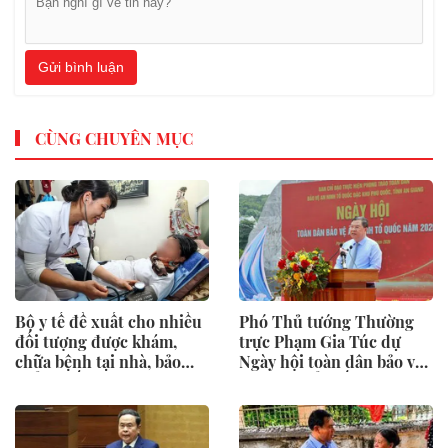
Gửi bình luận
CÙNG CHUYÊN MỤC
Bộ y tế đề xuất cho nhiều
Phó Thủ tướng Thường
đối tượng được khám,
trực Phạm Gia Túc dự
chữa bệnh tại nhà, bảo
Ngày hội toàn dân bảo vệ
hiểm y tế chi trả
an ninh Tổ quốc tại Đặc
khu Phú Quốc