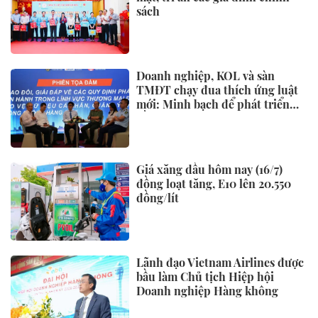
sách
Doanh nghiệp, KOL và sàn
TMĐT chạy đua thích ứng luật
mới: Minh bạch để phát triển
bền vững
Giá xăng dầu hôm nay (16/7)
đồng loạt tăng, E10 lên 20.550
đồng/lít
Lãnh đạo Vietnam Airlines được
bầu làm Chủ tịch Hiệp hội
Doanh nghiệp Hàng không