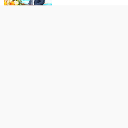
TIẾP THỊ - TIÊU DÙNG
“Làn da khỏe” đang trở thành
tiêu chuẩn sắc đẹp mới của phụ
nữ hiện đại
Biofermin “bắt tay” cùng
GrabFood: Đưa thông điệp
chăm sóc tiêu hóa vào từng đơn
hàng
Trôi vào miền mộng cùng BST
“UNIQLO F.RISSO”