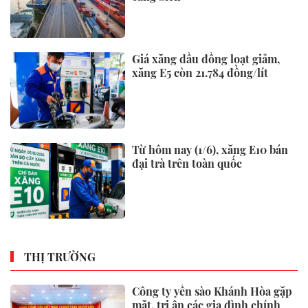
Giá xăng dầu đồng loạt giảm,
xăng E5 còn 21.784 đồng/lít
Từ hôm nay (1/6), xăng E10 bán
đại trà trên toàn quốc
THỊ TRƯỜNG
Công ty yến sào Khánh Hòa gặp
mặt, tri ân các gia đình chính