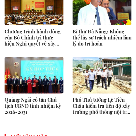
Chương trình hành động
Bí thư Đà Nẵng: Không
của Bộ Chính trị thực
thể lấy sợ trách nhiệm làm
hiện Nghị quyết về xây
lý do trì hoãn
dựng xã hội kỷ cương, an
toàn
Quảng Ngãi có tân Chủ
Phó Thủ tướng Lê Tiến
tịch UBND tỉnh nhiệm kỳ
Châu kiểm tra tiến độ xây
2026-2031
trường phổ thông nội trú
liên cấp tại Tuyên Quang