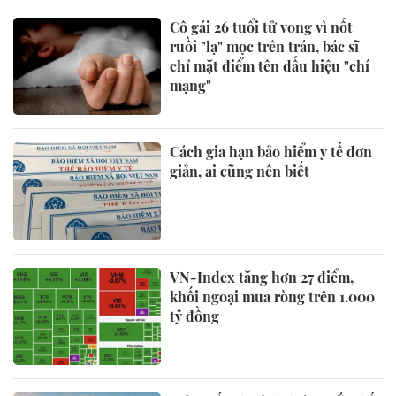
Cô gái 26 tuổi tử vong vì nốt
ruồi "lạ" mọc trên trán, bác sĩ
chỉ mặt điểm tên dấu hiệu "chí
mạng"
Cách gia hạn bảo hiểm y tế đơn
giản, ai cũng nên biết
VN-Index tăng hơn 27 điểm,
khối ngoại mua ròng trên 1.000
tỷ đồng