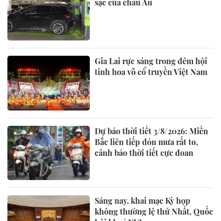
sạc của châu Âu
Gia Lai rực sáng trong đêm hội
tinh hoa võ cổ truyền Việt Nam
Dự báo thời tiết 3/8/2026: Miền
Bắc liên tiếp đón mưa rất to,
cảnh báo thời tiết cực đoan
Sáng nay, khai mạc Kỳ họp
không thường lệ thứ Nhất, Quốc