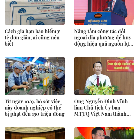
Cách gia hạn bảo hiểm y
Nâng tầm công tác đối
tế đơn giản, ai cũng nên
ngoại địa phương để huy
biết
động hiệu quả nguồn lực
quốc tế
Từ ngày 10/9, bỏ sót việc
Ông Nguyễn Đình Vĩnh
này doanh nghiệp có thể
làm Chủ tịch Ủy ban
bị phạt đến 150 triệu đồng
MTTQ Việt Nam thành
phố Đà Nẵng