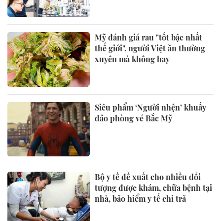
Mỹ đánh giá rau "tốt bậc nhất
thế giới", người Việt ăn thường
xuyên mà không hay
Siêu phẩm ‘Người nhện’ khuấy
đảo phòng vé Bắc Mỹ
Bộ y tế đề xuất cho nhiều đối
tượng được khám, chữa bệnh tại
nhà, bảo hiểm y tế chi trả