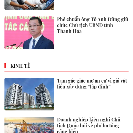
Phê chuẩn ông Tô Anh Dũng giữ
chức Chủ tịch UBND tỉnh
Thanh Hóa
KINH TẾ
Tạm gác giấc mơ an cư vì giá vật
liệu xây dựng “lập đỉnh”
Doanh nghiệp kiến nghị Chủ
tịch Quốc hội về phí hạ tầng
cảng biển