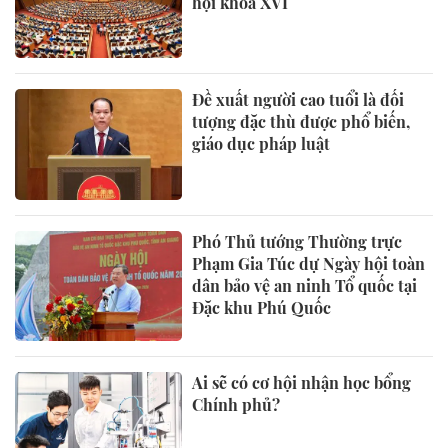
hội khoá XVI
Đề xuất người cao tuổi là đối
tượng đặc thù được phổ biến,
giáo dục pháp luật
Phó Thủ tướng Thường trực
Phạm Gia Túc dự Ngày hội toàn
dân bảo vệ an ninh Tổ quốc tại
Đặc khu Phú Quốc
Ai sẽ có cơ hội nhận học bổng
Chính phủ?