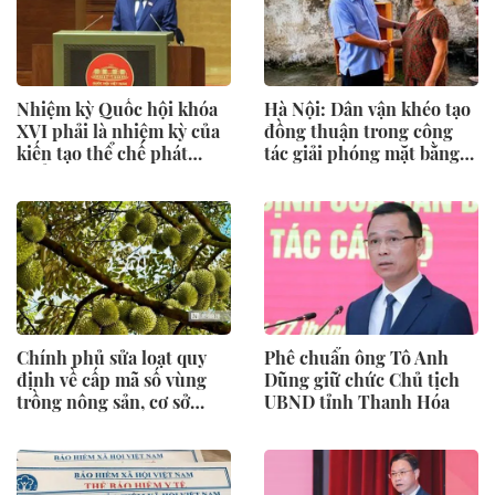
Nhiệm kỳ Quốc hội khóa
Hà Nội: Dân vận khéo tạo
XVI phải là nhiệm kỳ của
đồng thuận trong công
kiến tạo thể chế phát
tác giải phóng mặt bằng
triển
Vành đai 2,5
Chính phủ sửa loạt quy
Phê chuẩn ông Tô Anh
định về cấp mã số vùng
Dũng giữ chức Chủ tịch
trồng nông sản, cơ sở
UBND tỉnh Thanh Hóa
đóng gói