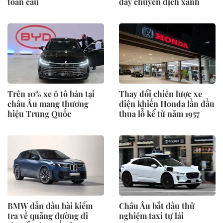
toàn cầu
đẩy chuyển dịch xanh
Trên 10% xe ô tô bán tại
Thay đổi chiến lược xe
châu Âu mang thương
điện khiến Honda lần đầu
hiệu Trung Quốc
thua lỗ kể từ năm 1957
BMW dẫn đầu bài kiểm
Châu Âu bắt đầu thử
tra về quãng đường di
nghiệm taxi tự lái