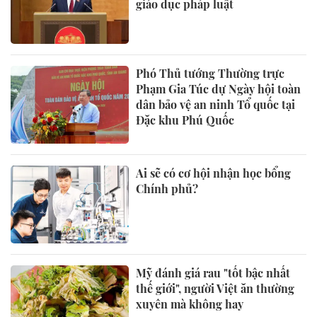
giáo dục pháp luật
Phó Thủ tướng Thường trực
Phạm Gia Túc dự Ngày hội toàn
dân bảo vệ an ninh Tổ quốc tại
Đặc khu Phú Quốc
Ai sẽ có cơ hội nhận học bổng
Chính phủ?
Mỹ đánh giá rau "tốt bậc nhất
thế giới", người Việt ăn thường
xuyên mà không hay