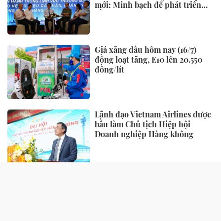
mới: Minh bạch để phát triển
bền vững
Giá xăng dầu hôm nay (16/7)
đồng loạt tăng, E10 lên 20.550
đồng/lít
Lãnh đạo Vietnam Airlines được
bầu làm Chủ tịch Hiệp hội
Doanh nghiệp Hàng không
TIẾP THỊ - TIÊU DÙNG
“Làn da khỏe” đang trở thành