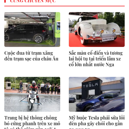
CÙNG CHUYÊN MỤC
Cuộc đua từ trạm xăng
Sắc màu cổ điển và tương
đến trạm sạc của châu Âu
lai hội tụ tại triển lãm xe
cổ lớn nhất nước Nga
Trang bị hệ thống chống
Mỹ buộc Tesla phải sửa lỗi
bó cứng phanh trên xe mô
đèn pha gây chói cho gần