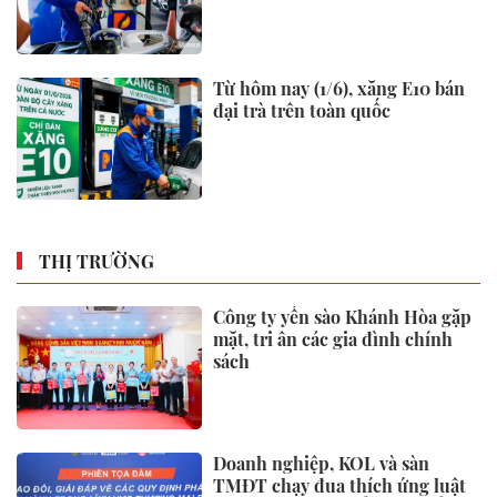
Từ hôm nay (1/6), xăng E10 bán
đại trà trên toàn quốc
THỊ TRƯỜNG
Công ty yến sào Khánh Hòa gặp
mặt, tri ân các gia đình chính
sách
Doanh nghiệp, KOL và sàn
TMĐT chạy đua thích ứng luật