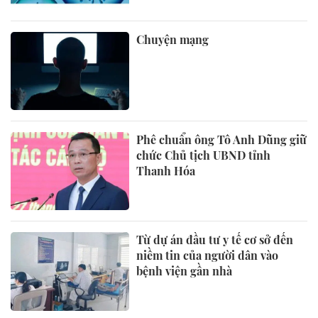
Chuyện mạng
Phê chuẩn ông Tô Anh Dũng giữ
chức Chủ tịch UBND tỉnh
Thanh Hóa
Từ dự án đầu tư y tế cơ sở đến
niềm tin của người dân vào
bệnh viện gần nhà