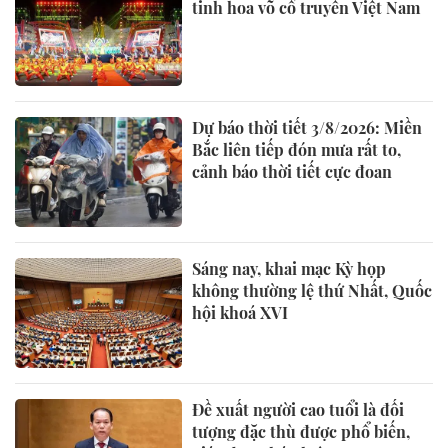
tinh hoa võ cổ truyền Việt Nam
Dự báo thời tiết 3/8/2026: Miền
Bắc liên tiếp đón mưa rất to,
cảnh báo thời tiết cực đoan
Sáng nay, khai mạc Kỳ họp
không thường lệ thứ Nhất, Quốc
hội khoá XVI
Đề xuất người cao tuổi là đối
tượng đặc thù được phổ biến,