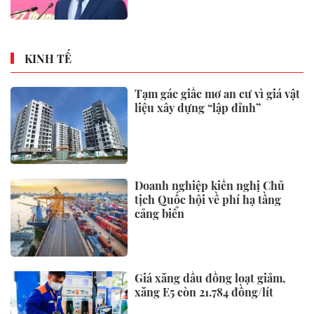
KINH TẾ
Tạm gác giấc mơ an cư vì giá vật
liệu xây dựng “lập đỉnh”
Doanh nghiệp kiến nghị Chủ
tịch Quốc hội về phí hạ tầng
cảng biển
Giá xăng dầu đồng loạt giảm,
xăng E5 còn 21.784 đồng/lít