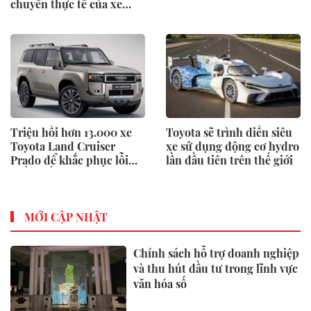
chuyển thực tế của xe
điện
Triệu hồi hơn 13.000 xe
Toyota sẽ trình diễn siêu
Toyota Land Cruiser
xe sử dụng động cơ hydro
Prado để khắc phục lỗi
lần đầu tiên trên thế giới
phần mềm
MỚI CẬP NHẬT
Chính sách hỗ trợ doanh nghiệp
và thu hút đầu tư trong lĩnh vực
văn hóa số