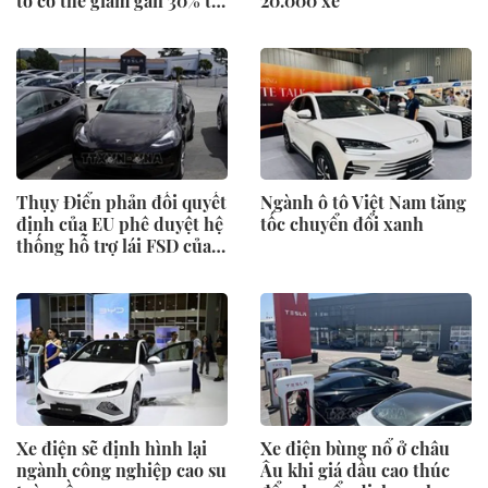
tô có thể giảm gần 30% tai
20.000 xe
nạn
Thụy Điển phản đối quyết
Ngành ô tô Việt Nam tăng
định của EU phê duyệt hệ
tốc chuyển đổi xanh
thống hỗ trợ lái FSD của
Tesla
Xe điện sẽ định hình lại
Xe điện bùng nổ ở châu
ngành công nghiệp cao su
Âu khi giá dầu cao thúc