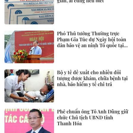
giản, ai cũng nên biết
Phó Thủ tướng Thường trực
Phạm Gia Túc dự Ngày hội toàn
dân bảo vệ an ninh Tổ quốc tại
Đặc khu Phú Quốc
Bộ y tế đề xuất cho nhiều đối
tượng được khám, chữa bệnh tại
nhà, bảo hiểm y tế chi trả
Phê chuẩn ông Tô Anh Dũng giữ
chức Chủ tịch UBND tỉnh
Thanh Hóa