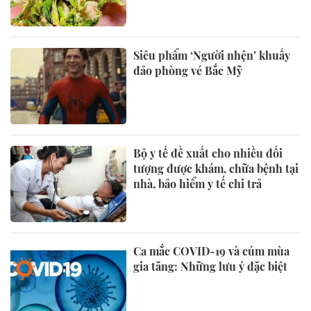
Siêu phẩm ‘Người nhện’ khuấy
đảo phòng vé Bắc Mỹ
Bộ y tế đề xuất cho nhiều đối
tượng được khám, chữa bệnh tại
nhà, bảo hiểm y tế chi trả
Ca mắc COVID-19 và cúm mùa
gia tăng: Những lưu ý đặc biệt