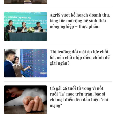
AgriS vượt kế hoạch doanh thu,
tăng tốc mở rộng hệ sinh thái
nông nghiệp – thực phẩm
Thị trường đối mặt áp lực chốt
lời, nên chờ nhịp điều chỉnh để
giải ngân?
Cô gái 26 tuổi tử vong vì nốt
ruồi "lạ" mọc trên trán, bác sĩ
chỉ mặt điểm tên dấu hiệu "chí
mạng"