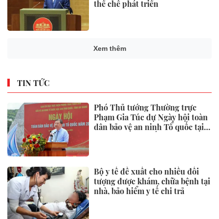
thể chế phát triển
Trình Quốc hội đề xuất cấm
kinh doanh “bóng cười” ngoài
mục đích y tế
Chủ tịch Quốc hội: Không chậm
trễ, không để lỡ thời cơ phát
triển của đất nước
Hisense ra mắt PX4 Pro, mang
trải nghiệm điện ảnh chuyên
nghiệp đến không gian gia đình