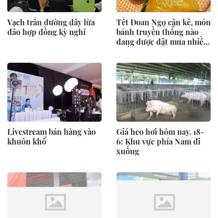
Vạch trần đường dây lừa
Tết Đoan Ngọ cận kề, món
đảo hợp đồng kỳ nghỉ
bánh truyền thống nào
đang được đặt mua nhiều
nhất?
Livestream bán hàng vào
Giá heo hơi hôm nay, 18-
khuôn khổ
6: Khu vực phía Nam đi
xuống