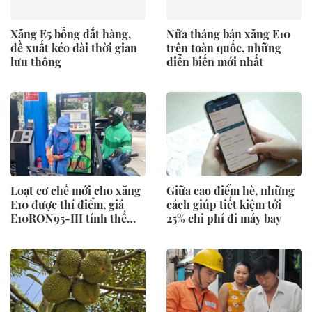
Xăng E5 bỗng đắt hàng,
Nửa tháng bán xăng E10
đề xuất kéo dài thời gian
trên toàn quốc, những
lưu thông
diễn biến mới nhất
Loạt cơ chế mới cho xăng
Giữa cao điểm hè, những
E10 được thí điểm, giá
cách giúp tiết kiệm tới
E10RON95-III tính thế
25% chi phí đi máy bay
nào?