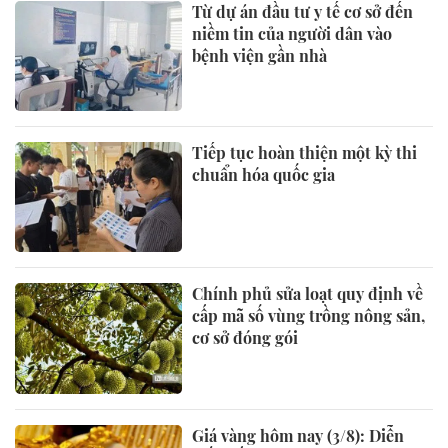
Từ dự án đầu tư y tế cơ sở đến
niềm tin của người dân vào
bệnh viện gần nhà
Tiếp tục hoàn thiện một kỳ thi
chuẩn hóa quốc gia
Chính phủ sửa loạt quy định về
cấp mã số vùng trồng nông sản,
cơ sở đóng gói
Giá vàng hôm nay (3/8): Diễn