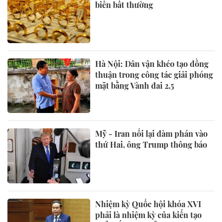
biến bất thường
Hà Nội: Dân vận khéo tạo đồng
thuận trong công tác giải phóng
mặt bằng Vành đai 2,5
Mỹ - Iran nối lại đàm phán vào
thứ Hai, ông Trump thông báo
Nhiệm kỳ Quốc hội khóa XVI
phải là nhiệm kỳ của kiến tạo