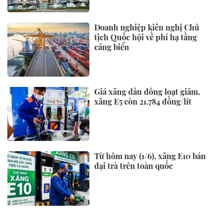
Ăn mỡ lợn mỗi ngày, người phụ
nữ 56 tuổi bất ngờ khi đi khám
Công suất lọc dầu hạn chế có
thể khiến giá năng lượng duy trì
ở mức cao
Đề xuất bỏ bắt buộc công chứng
giao dịch đất đai: Giảm thủ tục
nhưng ai sẽ "gác cổng" rủi ro?