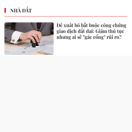
đồng/lít
Lãnh đạo Vietnam Airlines được
bầu làm Chủ tịch Hiệp hội
Doanh nghiệp Hàng không
TIẾP THỊ - TIÊU DÙNG
“Làn da khỏe” đang trở thành
tiêu chuẩn sắc đẹp mới của phụ
nữ hiện đại
Biofermin “bắt tay” cùng