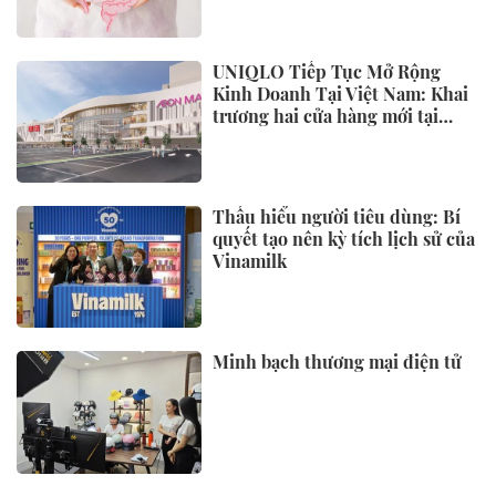
THỊ TRƯỜNG
Công ty yến sào Khánh Hòa gặp
mặt, tri ân các gia đình chính
sách
Doanh nghiệp, KOL và sàn
TMĐT chạy đua thích ứng luật
mới: Minh bạch để phát triển
bền vững
Giá xăng dầu hôm nay (16/7)
đồng loạt tăng, E10 lên 20.550