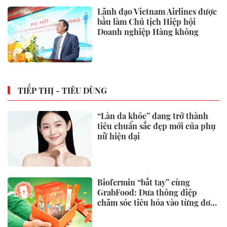
nhà, bảo hiểm y tế chi trả
Phê chuẩn ông Tô Anh Dũng giữ
chức Chủ tịch UBND tỉnh
Thanh Hóa
Chính phủ sửa loạt quy định về
cấp mã số vùng trồng nông sản,
cơ sở đóng gói
KINH TẾ
Tạm gác giấc mơ an cư vì giá vật