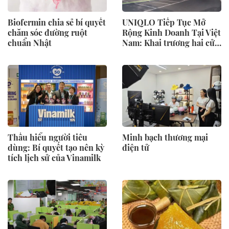
Biofermin chia sẻ bí quyết
UNIQLO Tiếp Tục Mở
chăm sóc đường ruột
Rộng Kinh Doanh Tại Việt
chuẩn Nhật
Nam: Khai trương hai cửa
hàng mới tại Thanh Hóa
và Hạ Long vào mùa Thu
Đông 2026
Thấu hiểu người tiêu
Minh bạch thương mại
dùng: Bí quyết tạo nên kỳ
điện tử
tích lịch sử của Vinamilk