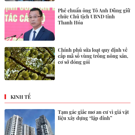
UOBAM Việt Nam chính thức
chào bán Chứng chỉ Quỹ đầu tư
United Dòng Tiền Linh Hoạt
(UMMF)
Giải thưởng Kiến trúc Thép
ASEAN 2026 lan tỏa những giá
trị thiết kế xuất sắc qua hợp tác
khu vực
Cô gái 23 tuổi có máu "trắng đục
như sữa" vì thói quen tưởng tốt