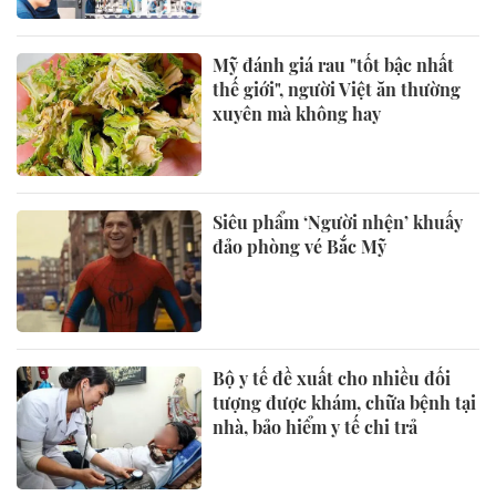
Mỹ đánh giá rau "tốt bậc nhất
thế giới", người Việt ăn thường
xuyên mà không hay
Siêu phẩm ‘Người nhện’ khuấy
đảo phòng vé Bắc Mỹ
Bộ y tế đề xuất cho nhiều đối
tượng được khám, chữa bệnh tại
nhà, bảo hiểm y tế chi trả