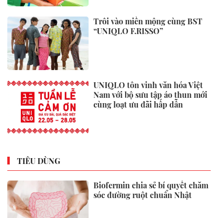
liệu xây dựng “lập đỉnh”
Doanh nghiệp kiến nghị Chủ
tịch Quốc hội về phí hạ tầng
cảng biển
Giá xăng dầu đồng loạt giảm,
xăng E5 còn 21.784 đồng/lít
Từ hôm nay (1/6), xăng E10 bán
đại trà trên toàn quốc