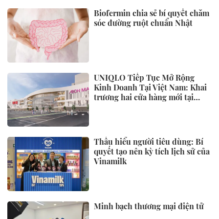
Biofermin chia sẻ bí quyết chăm
sóc đường ruột chuẩn Nhật
UNIQLO Tiếp Tục Mở Rộng
Kinh Doanh Tại Việt Nam: Khai
trương hai cửa hàng mới tại
Thanh Hóa và Hạ Long vào mùa
Thu Đông 2026
Thấu hiểu người tiêu dùng: Bí
quyết tạo nên kỳ tích lịch sử của
Vinamilk
Minh bạch thương mại điện tử