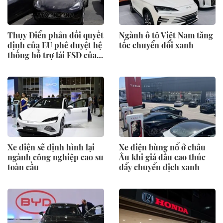
Thụy Điển phản đối quyết
Ngành ô tô Việt Nam tăng
định của EU phê duyệt hệ
tốc chuyển đổi xanh
thống hỗ trợ lái FSD của
Tesla
Xe điện sẽ định hình lại
Xe điện bùng nổ ở châu
ngành công nghiệp cao su
Âu khi giá dầu cao thúc
toàn cầu
đẩy chuyển dịch xanh