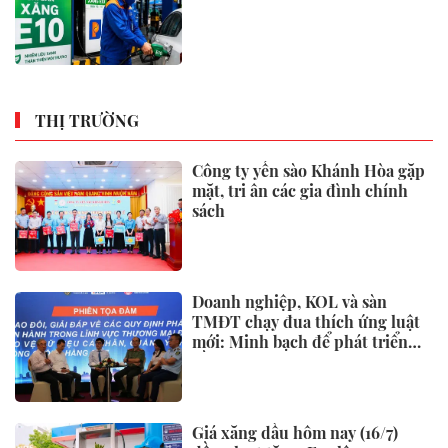
THỊ TRƯỜNG
Công ty yến sào Khánh Hòa gặp
mặt, tri ân các gia đình chính
sách
Doanh nghiệp, KOL và sàn
TMĐT chạy đua thích ứng luật
mới: Minh bạch để phát triển
bền vững
Giá xăng dầu hôm nay (16/7)