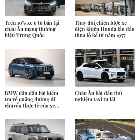
Trên 10% xe ô tô bán tại
Thay đổi chiến lược xe
châu Âu mang thương
điện khiến Honda lần đầu
hiệu Trung Quốc
thua lỗ kể từ năm 1957
BMW dẫn đầu bài kiểm
Châu Âu bắt đầu thử
tra về quãng đường di
nghiệm taxi tự lái
chuyển thực tế của xe
điện