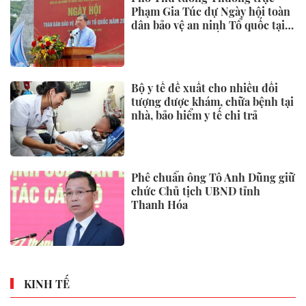
Phạm Gia Túc dự Ngày hội toàn
dân bảo vệ an ninh Tổ quốc tại
Đặc khu Phú Quốc
Bộ y tế đề xuất cho nhiều đối
tượng được khám, chữa bệnh tại
nhà, bảo hiểm y tế chi trả
Phê chuẩn ông Tô Anh Dũng giữ
chức Chủ tịch UBND tỉnh
Thanh Hóa
KINH TẾ