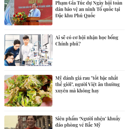
Phạm Gia Túc dự Ngày hội toàn
dân bảo vệ an ninh Tổ quốc tại
Đặc khu Phú Quốc
Ai sẽ có cơ hội nhận học bổng
Chính phủ?
Mỹ đánh giá rau "tốt bậc nhất
thế giới", người Việt ăn thường
xuyên mà không hay
Siêu phẩm ‘Người nhện’ khuấy
đảo phòng vé Bắc Mỹ