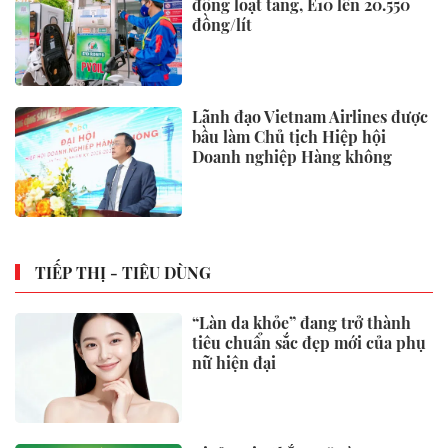
đồng loạt tăng, E10 lên 20.550
đồng/lít
Lãnh đạo Vietnam Airlines được
bầu làm Chủ tịch Hiệp hội
Doanh nghiệp Hàng không
TIẾP THỊ - TIÊU DÙNG
“Làn da khỏe” đang trở thành
tiêu chuẩn sắc đẹp mới của phụ
nữ hiện đại