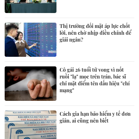
Thị trường đối mặt áp lực chốt
lời, nên chờ nhịp điều chỉnh để
giải ngân?
Cô gái 26 tuổi tử vong vì nốt
ruồi "lạ" mọc trên trán, bác sĩ
chỉ mặt điểm tên dấu hiệu "chí
mạng"
Cách gia hạn bảo hiểm y tế đơn
giản, ai cũng nên biết