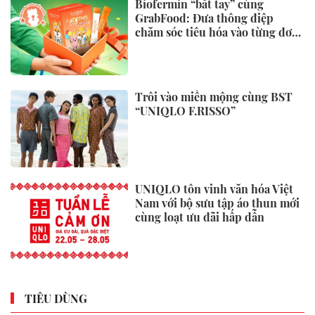
Biofermin “bắt tay” cùng
GrabFood: Đưa thông điệp
chăm sóc tiêu hóa vào từng đơn
hàng
Trôi vào miền mộng cùng BST
“UNIQLO F.RISSO”
UNIQLO tôn vinh văn hóa Việt
Nam với bộ sưu tập áo thun mới
cùng loạt ưu đãi hấp dẫn
TIÊU DÙNG