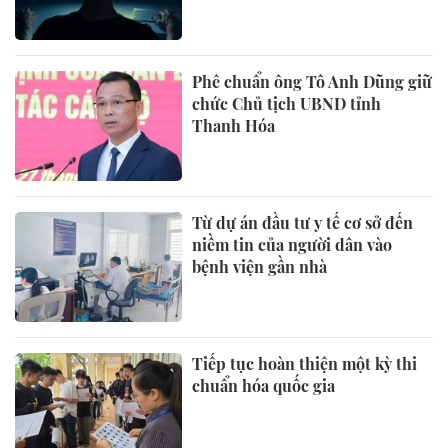
Phê chuẩn ông Tô Anh Dũng giữ
chức Chủ tịch UBND tỉnh
Thanh Hóa
Từ dự án đầu tư y tế cơ sở đến
niềm tin của người dân vào
bệnh viện gần nhà
Tiếp tục hoàn thiện một kỳ thi
chuẩn hóa quốc gia