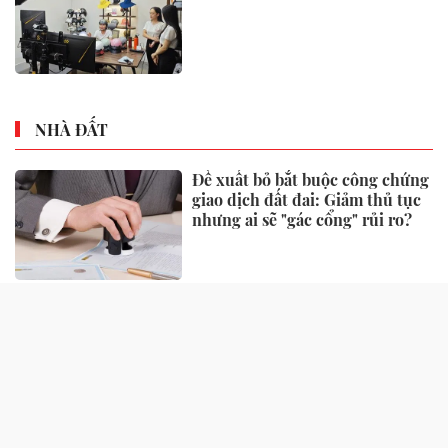
NHÀ ĐẤT
Đề xuất bỏ bắt buộc công chứng
giao dịch đất đai: Giảm thủ tục
nhưng ai sẽ "gác cổng" rủi ro?
Một số quy định xử phạt vi
phạm đất đai có hiệu lực từ
tháng 8, người dân nên biết
Căn hộ 2 phòng ngủ được ưu