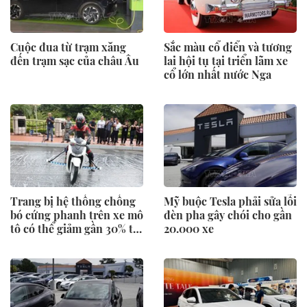
Cuộc đua từ trạm xăng
Sắc màu cổ điển và tương
đến trạm sạc của châu Âu
lai hội tụ tại triển lãm xe
cổ lớn nhất nước Nga
Trang bị hệ thống chống
Mỹ buộc Tesla phải sửa lỗi
bó cứng phanh trên xe mô
đèn pha gây chói cho gần
tô có thể giảm gần 30% tai
20.000 xe
nạn