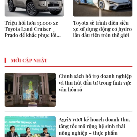
Triệu hồi hơn 13.000 xe
Toyota sẽ trình diễn siêu
Toyota Land Cruiser
xe sử dụng động cơ hydro
Prado để khắc phục lỗi
lần đầu tiên trên thế giới
phần mềm
MỚI CẬP NHẬT
Chính sách hỗ trợ doanh nghiệp
và thu hút đầu tư trong lĩnh vực
văn hóa số
AgriS vượt kế hoạch doanh thu,
tăng tốc mở rộng hệ sinh thái
nông nghiệp – thực phẩm