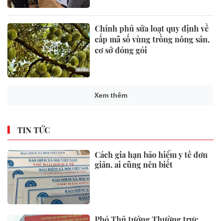
Chính phủ sửa loạt quy định về
cấp mã số vùng trồng nông sản,
cơ sở đóng gói
Xem thêm
TIN TỨC
Cách gia hạn bảo hiểm y tế đơn
giản, ai cũng nên biết
Phó Thủ tướng Thường trực