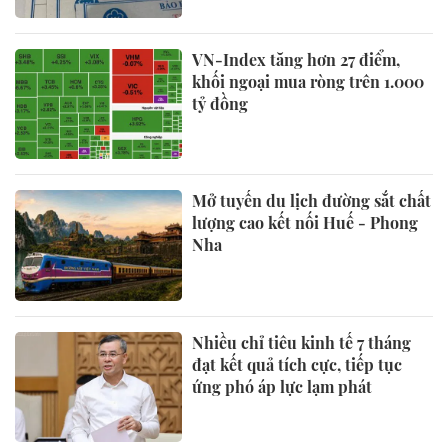
VN-Index tăng hơn 27 điểm,
khối ngoại mua ròng trên 1.000
tỷ đồng
Mở tuyến du lịch đường sắt chất
lượng cao kết nối Huế - Phong
Nha
Nhiều chỉ tiêu kinh tế 7 tháng
đạt kết quả tích cực, tiếp tục
ứng phó áp lực lạm phát