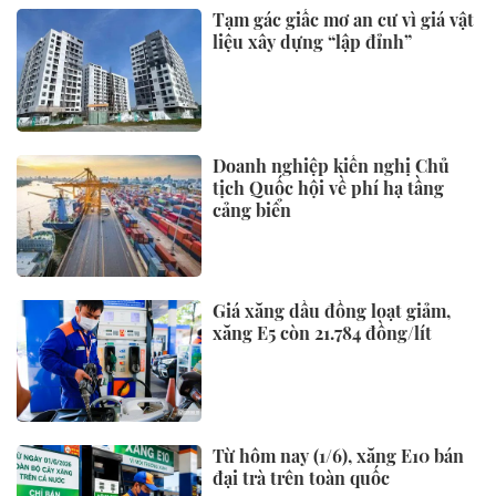
Tạm gác giấc mơ an cư vì giá vật
liệu xây dựng “lập đỉnh”
Doanh nghiệp kiến nghị Chủ
tịch Quốc hội về phí hạ tầng
cảng biển
Giá xăng dầu đồng loạt giảm,
xăng E5 còn 21.784 đồng/lít
Từ hôm nay (1/6), xăng E10 bán
đại trà trên toàn quốc