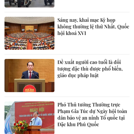
Sáng nay, khai mạc Kỳ họp
không thường lệ thứ Nhất, Quốc
hội khoá XVI
Đề xuất người cao tuổi là đối
tượng đặc thù được phổ biến,
giáo dục pháp luật
Phó Thủ tướng Thường trực
Phạm Gia Túc dự Ngày hội toàn
dân bảo vệ an ninh Tổ quốc tại
Đặc khu Phú Quốc