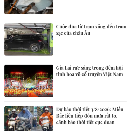
Cuộc đua từ trạm xăng đến trạm
sạc của châu Âu
Gia Lai rực sáng trong đêm hội
tinh hoa võ cổ truyền Việt Nam
Dự báo thời tiết 3/8/2026: Miền
Bắc liên tiếp đón mưa rất to,
cảnh báo thời tiết cực đoan