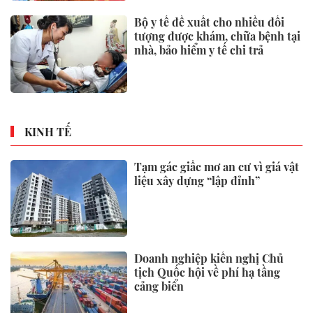
Bộ y tế đề xuất cho nhiều đối
tượng được khám, chữa bệnh tại
nhà, bảo hiểm y tế chi trả
KINH TẾ
Tạm gác giấc mơ an cư vì giá vật
liệu xây dựng “lập đỉnh”
Doanh nghiệp kiến nghị Chủ
tịch Quốc hội về phí hạ tầng
cảng biển