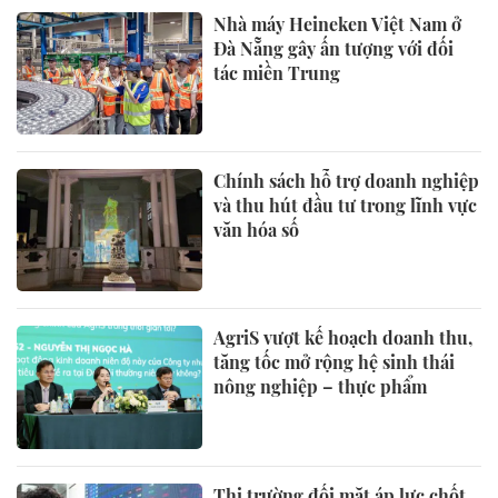
Nhà máy Heineken Việt Nam ở
Đà Nẵng gây ấn tượng với đối
tác miền Trung
Chính sách hỗ trợ doanh nghiệp
và thu hút đầu tư trong lĩnh vực
văn hóa số
AgriS vượt kế hoạch doanh thu,
tăng tốc mở rộng hệ sinh thái
nông nghiệp – thực phẩm
Thị trường đối mặt áp lực chốt