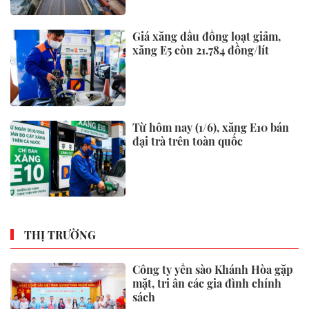
Giá xăng dầu đồng loạt giảm,
xăng E5 còn 21.784 đồng/lít
Từ hôm nay (1/6), xăng E10 bán
đại trà trên toàn quốc
THỊ TRƯỜNG
Công ty yến sào Khánh Hòa gặp
mặt, tri ân các gia đình chính
sách