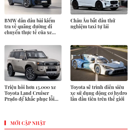
BMW dẫn đầu bài kiểm
Châu Âu bắt đầu thử
tra về quãng đường di
nghiệm taxi tự lái
chuyển thực tế của xe
điện
Triệu hồi hơn 13.000 xe
Toyota sẽ trình diễn siêu
Toyota Land Cruiser
xe sử dụng động cơ hydro
Prado để khắc phục lỗi
lần đầu tiên trên thế giới
phần mềm
MỚI CẬP NHẬT