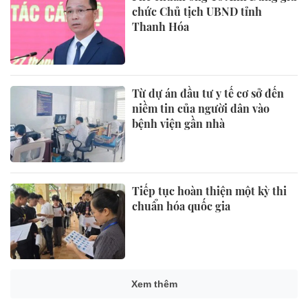
chức Chủ tịch UBND tỉnh
Thanh Hóa
Từ dự án đầu tư y tế cơ sở đến
niềm tin của người dân vào
bệnh viện gần nhà
Tiếp tục hoàn thiện một kỳ thi
chuẩn hóa quốc gia
Xem thêm