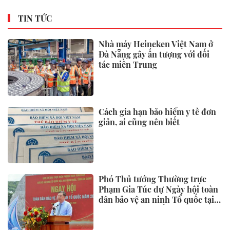
TIN TỨC
Nhà máy Heineken Việt Nam ở
Đà Nẵng gây ấn tượng với đối
tác miền Trung
Cách gia hạn bảo hiểm y tế đơn
giản, ai cũng nên biết
Phó Thủ tướng Thường trực
Phạm Gia Túc dự Ngày hội toàn
dân bảo vệ an ninh Tổ quốc tại
Đặc khu Phú Quốc