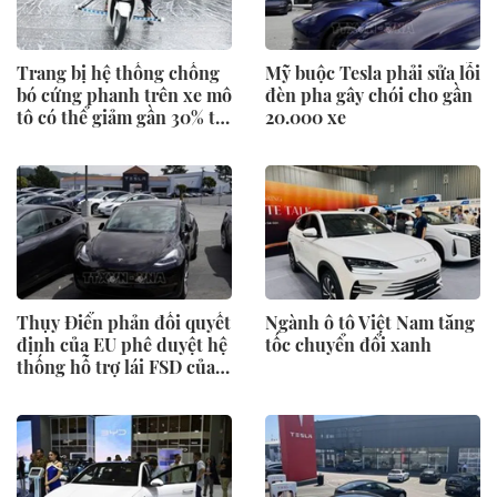
Trang bị hệ thống chống
Mỹ buộc Tesla phải sửa lỗi
bó cứng phanh trên xe mô
đèn pha gây chói cho gần
tô có thể giảm gần 30% tai
20.000 xe
nạn
Thụy Điển phản đối quyết
Ngành ô tô Việt Nam tăng
định của EU phê duyệt hệ
tốc chuyển đổi xanh
thống hỗ trợ lái FSD của
Tesla