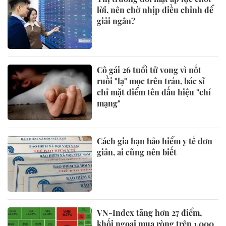
lời, nên chờ nhịp điều chỉnh để
giải ngân?
Cô gái 26 tuổi tử vong vì nốt
ruồi "lạ" mọc trên trán, bác sĩ
chỉ mặt điểm tên dấu hiệu "chí
mạng"
Cách gia hạn bảo hiểm y tế đơn
giản, ai cũng nên biết
VN-Index tăng hơn 27 điểm,
khối ngoại mua ròng trên 1.000