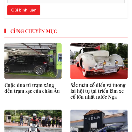
Gửi bình luận
CÙNG CHUYÊN MỤC
Cuộc đua từ trạm xăng
Sắc màu cổ điển và tương
đến trạm sạc của châu Âu
lai hội tụ tại triển lãm xe
cổ lớn nhất nước Nga