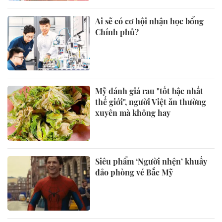
Ai sẽ có cơ hội nhận học bổng
Chính phủ?
Mỹ đánh giá rau "tốt bậc nhất
thế giới", người Việt ăn thường
xuyên mà không hay
Siêu phẩm ‘Người nhện’ khuấy
đảo phòng vé Bắc Mỹ