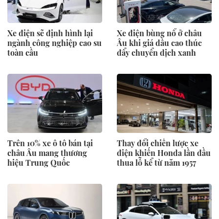
Xe điện sẽ định hình lại
Xe điện bùng nổ ở châu
ngành công nghiệp cao su
Âu khi giá dầu cao thúc
toàn cầu
đẩy chuyển dịch xanh
Trên 10% xe ô tô bán tại
Thay đổi chiến lược xe
châu Âu mang thương
điện khiến Honda lần đầu
hiệu Trung Quốc
thua lỗ kể từ năm 1957