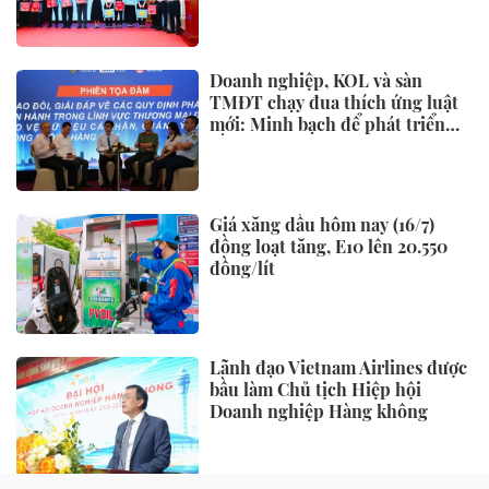
Doanh nghiệp, KOL và sàn
TMĐT chạy đua thích ứng luật
mới: Minh bạch để phát triển
bền vững
Giá xăng dầu hôm nay (16/7)
đồng loạt tăng, E10 lên 20.550
đồng/lít
Lãnh đạo Vietnam Airlines được
bầu làm Chủ tịch Hiệp hội
Doanh nghiệp Hàng không