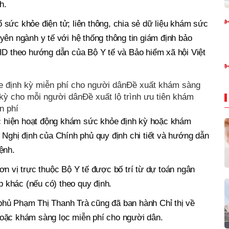
h.
sức khỏe điện tử; liên thông, chia sẻ dữ liệu khám sức
yên ngành y tế với hệ thống thông tin giám định bảo
ID theo hướng dẫn của Bộ Y tế và Bảo hiểm xã hội Việt
 định kỳ miễn phí cho người dânĐề xuất khám sàng
kỳ cho mỗi người dânĐề xuất lộ trình ưu tiên khám
n phí
hực hiện hoạt động khám sức khỏe định kỳ hoặc khám
 Nghị định của Chính phủ quy định chi tiết và hướng dẫn
ệnh.
ơn vị trực thuộc Bộ Y tế được bố trí từ dự toán ngân
khác (nếu có) theo quy định.
hủ Phạm Thị Thanh Trà cũng đã ban hành Chỉ thị về
oặc khám sàng lọc miễn phí cho người dân.