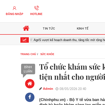
ĐĂNG NHẬP
HOTLINE
TIN TỨC
KINH TẾ
hóa số
AgriS vượt kế hoạch doanh thu, tăng tốc mở rộng hệ sinh th
TRANG CHỦ
SỨC KHỎE
Tổ chức khám sức 
BÌNH
LUẬN
tiện nhất cho ngườ
Admin
08/05/2026 20:40
(Chinhphu.vn) - Bộ Y tế vừa ban h
định kỳ hoặc khám sàng lọc miễn ph