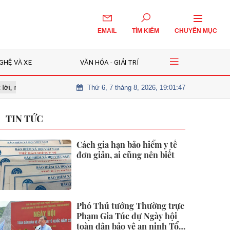
EMAIL
TÌM KIẾM
CHUYÊN MỤC
GHỆ VÀ XE
VĂN HÓA - GIẢI TRÍ
Thứ 6, 7 tháng 8, 2026, 19:01:48
 chờ nhịp điều chỉnh để giải ngân?
Cô gái 26 tuổi tử vong vì nốt ruồ
TIN TỨC
Cách gia hạn bảo hiểm y tế
đơn giản, ai cũng nên biết
Phó Thủ tướng Thường trực
Phạm Gia Túc dự Ngày hội
toàn dân bảo vệ an ninh Tổ