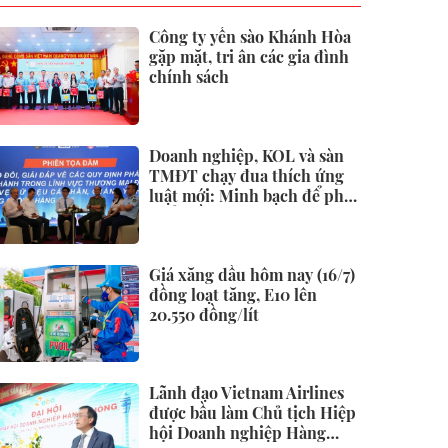
Công ty yến sào Khánh Hòa
gặp mặt, tri ân các gia đình
chính sách
Doanh nghiệp, KOL và sàn
TMĐT chạy đua thích ứng
luật mới: Minh bạch để phát
triển bền vững
Giá xăng dầu hôm nay (16/7)
đồng loạt tăng, E10 lên
20.550 đồng/lít
Lãnh đạo Vietnam Airlines
được bầu làm Chủ tịch Hiệp
hội Doanh nghiệp Hàng