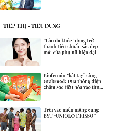
không
TIẾP THỊ - TIÊU DÙNG
“Làn da khỏe” đang trở
thành tiêu chuẩn sắc đẹp
mới của phụ nữ hiện đại
Biofermin “bắt tay” cùng
GrabFood: Đưa thông điệp
chăm sóc tiêu hóa vào từng
đơn hàng
Trôi vào miền mộng cùng
BST “UNIQLO F.RISSO”