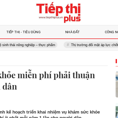
TIẾP THỊ - TIÊU DÙNG
NHÀ ĐẤT
CÔNG N
ái nông nghiệp – thực phẩm
Thị trường đối mặt áp lực chốt lời, nên
khỏe miễn phí phải thuận
i dân
ành kế hoạch triển khai nhiệm vụ khám sức khỏe
í ít nhất mỗi năm 1 lần cho người dân.