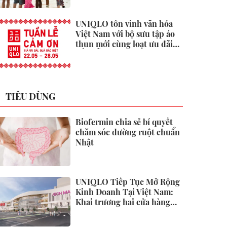
UNIQLO tôn vinh văn hóa
Việt Nam với bộ sưu tập áo
thun mới cùng loạt ưu đãi
hấp dẫn
TIÊU DÙNG
Biofermin chia sẻ bí quyết
chăm sóc đường ruột chuẩn
Nhật
UNIQLO Tiếp Tục Mở Rộng
Kinh Doanh Tại Việt Nam:
Khai trương hai cửa hàng
mới tại Thanh Hóa và Hạ
Long vào mùa Thu Đông