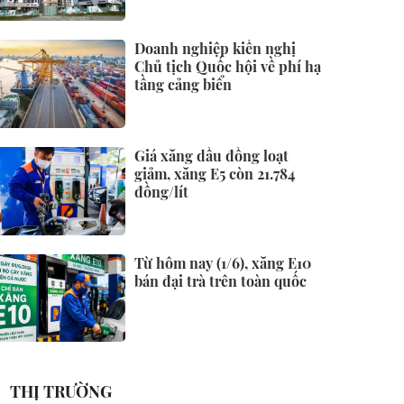
Doanh nghiệp kiến nghị
Chủ tịch Quốc hội về phí hạ
tầng cảng biển
Giá xăng dầu đồng loạt
giảm, xăng E5 còn 21.784
đồng/lít
Từ hôm nay (1/6), xăng E10
bán đại trà trên toàn quốc
THỊ TRƯỜNG