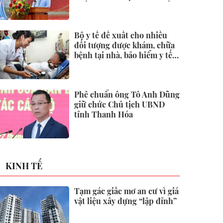
quốc tại Đặc khu Phú Quốc
Bộ y tế đề xuất cho nhiều
đối tượng được khám, chữa
bệnh tại nhà, bảo hiểm y tế
chi trả
Phê chuẩn ông Tô Anh Dũng
giữ chức Chủ tịch UBND
tỉnh Thanh Hóa
KINH TẾ
Tạm gác giấc mơ an cư vì giá
vật liệu xây dựng “lập đỉnh”