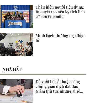
2026
Thấu hiểu người tiêu dùng:
Bí quyết tạo nên kỳ tích lịch
sử của Vinamilk
Minh bạch thương mại điện
tử
NHÀ ĐẤT
Đề xuất bỏ bắt buộc công
chứng giao dịch đất đai:
Giảm thủ tục nhưng ai sẽ
"gác cổng" rủi ro?