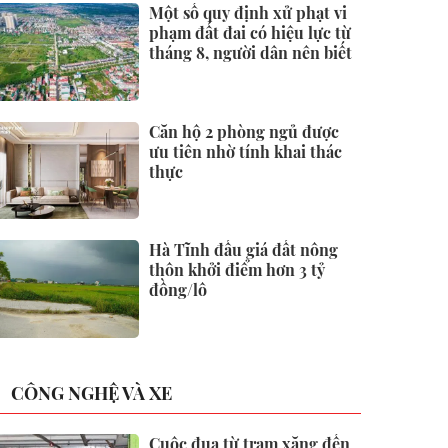
Một số quy định xử phạt vi
phạm đất đai có hiệu lực từ
tháng 8, người dân nên biết
Căn hộ 2 phòng ngủ được
ưu tiên nhờ tính khai thác
thực
Hà Tĩnh đấu giá đất nông
thôn khởi điểm hơn 3 tỷ
đồng/lô
CÔNG NGHỆ VÀ XE
Cuộc đua từ trạm xăng đến