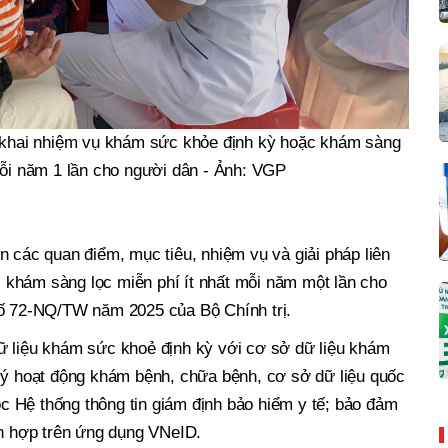
n khai nhiệm vụ khám sức khỏe định kỳ hoặc khám sàng
mỗi năm 1 lần cho người dân - Ảnh: VGP
ện các quan điểm, mục tiêu, nhiệm vụ và giải pháp liên
khám sàng lọc miễn phí ít nhất mỗi năm một lần cho
số 72-NQ/TW năm 2025 của Bộ Chính trị.
ữ liệu khám sức khoẻ định kỳ với cơ sở dữ liệu khám
 lý hoạt động khám bệnh, chữa bệnh, cơ sở dữ liệu quốc
uộc Hệ thống thông tin giám định bảo hiểm y tế; bảo đảm
ch hợp trên ứng dụng VNeID.