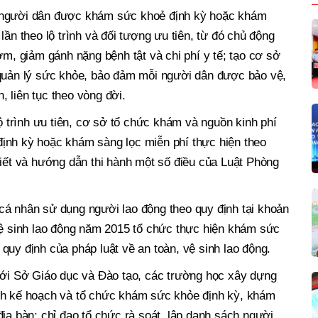
 người dân được khám sức khoẻ định kỳ hoặc khám
lần theo lộ trình và đối tượng ưu tiên, từ đó chủ động
ớm, giảm gánh nặng bệnh tật và chi phí y tế; tạo cơ sở
 quản lý sức khỏe, bảo đảm mỗi người dân được bảo vệ,
, liên tục theo vòng đời.
lộ trình ưu tiên, cơ sở tổ chức khám và nguồn kinh phí
ịnh kỳ hoặc khám sàng lọc miễn phí thực hiện theo
tiết và hướng dẫn thi hành một số điều của Luật Phòng
cá nhân sử dụng người lao động theo quy định tại khoản
vệ sinh lao động năm 2015 tổ chức thực hiện khám sức
quy định của pháp luật về an toàn, vệ sinh lao động.
 với Sở Giáo dục và Đào tạo, các trường học xây dựng
nh kế hoạch và tổ chức khám sức khỏe định kỳ, khám
địa bàn; chỉ đạo tổ chức rà soát, lập danh sách người