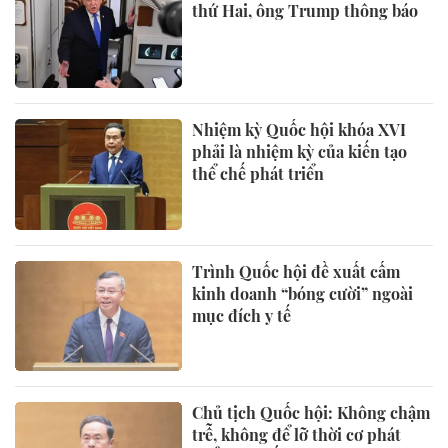
thứ Hai, ông Trump thông báo
Nhiệm kỳ Quốc hội khóa XVI
phải là nhiệm kỳ của kiến tạo
thể chế phát triển
Trình Quốc hội đề xuất cấm
kinh doanh “bóng cười” ngoài
mục đích y tế
Chủ tịch Quốc hội: Không chậm
trễ, không để lỡ thời cơ phát