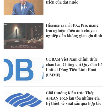
triển của đất nước
Hisense ra mắt PX4 Pro, mang
trải nghiệm điện ảnh chuyên
nghiệp đến không gian gia đình
UOBAM Việt Nam chính thức
chào bán Chứng chỉ Quỹ đầu tư
United Dòng Tiền Linh Hoạt
(UMMF)
Giải thưởng Kiến trúc Thép
ASEAN 2026 lan tỏa những giá
trị thiết kế xuất sắc qua hợp tác