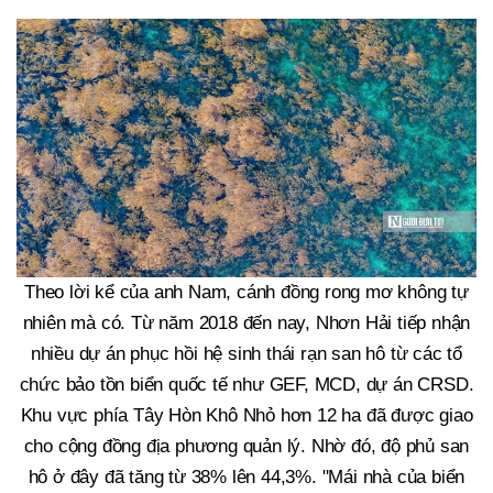
Theo lời kể của anh Nam, cánh đồng rong mơ không tự
nhiên mà có. Từ năm 2018 đến nay, Nhơn Hải tiếp nhận
nhiều dự án phục hồi hệ sinh thái rạn san hô từ các tổ
chức bảo tồn biển quốc tế như GEF, MCD, dự án CRSD.
Khu vực phía Tây Hòn Khô Nhỏ hơn 12 ha đã được giao
cho cộng đồng địa phương quản lý. Nhờ đó, độ phủ san
hô ở đây đã tăng từ 38% lên 44,3%. "Mái nhà của biển