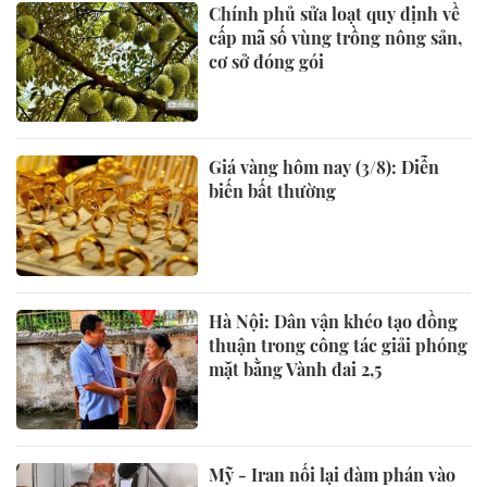
Chính phủ sửa loạt quy định về
cấp mã số vùng trồng nông sản,
cơ sở đóng gói
Giá vàng hôm nay (3/8): Diễn
biến bất thường
Hà Nội: Dân vận khéo tạo đồng
thuận trong công tác giải phóng
mặt bằng Vành đai 2,5
Mỹ - Iran nối lại đàm phán vào