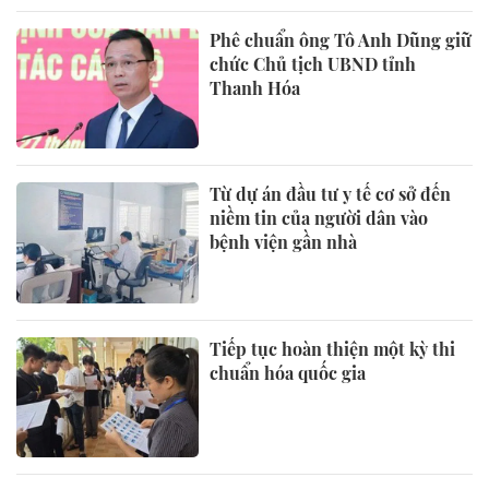
Phê chuẩn ông Tô Anh Dũng giữ
chức Chủ tịch UBND tỉnh
Thanh Hóa
Từ dự án đầu tư y tế cơ sở đến
niềm tin của người dân vào
bệnh viện gần nhà
Tiếp tục hoàn thiện một kỳ thi
chuẩn hóa quốc gia