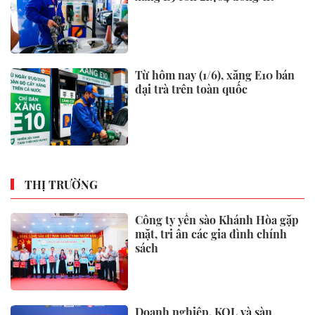
Từ hôm nay (1/6), xăng E10 bán
đại trà trên toàn quốc
THỊ TRƯỜNG
Công ty yến sào Khánh Hòa gặp
mặt, tri ân các gia đình chính
sách
Doanh nghiệp, KOL và sàn