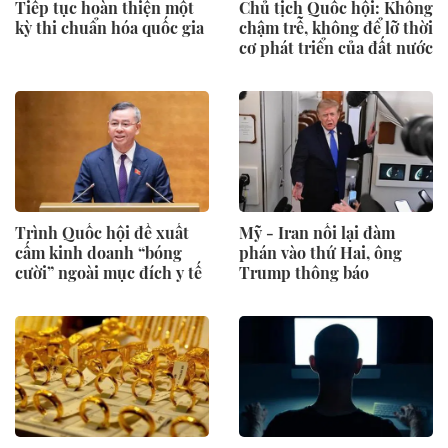
Tiếp tục hoàn thiện một
Chủ tịch Quốc hội: Không
kỳ thi chuẩn hóa quốc gia
chậm trễ, không để lỡ thời
cơ phát triển của đất nước
Trình Quốc hội đề xuất
Mỹ - Iran nối lại đàm
cấm kinh doanh “bóng
phán vào thứ Hai, ông
cười” ngoài mục đích y tế
Trump thông báo