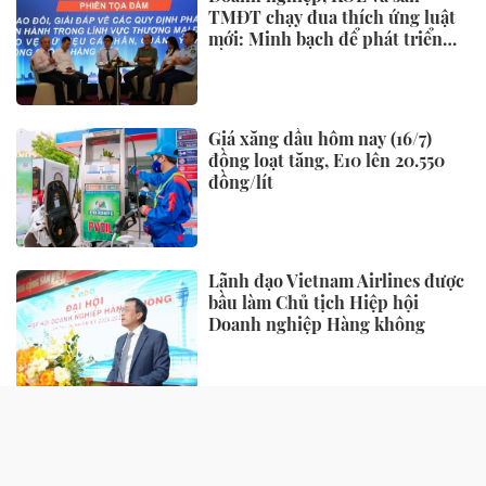
TMĐT chạy đua thích ứng luật
mới: Minh bạch để phát triển
bền vững
Giá xăng dầu hôm nay (16/7)
đồng loạt tăng, E10 lên 20.550
đồng/lít
Lãnh đạo Vietnam Airlines được
bầu làm Chủ tịch Hiệp hội
Doanh nghiệp Hàng không
TIẾP THỊ - TIÊU DÙNG