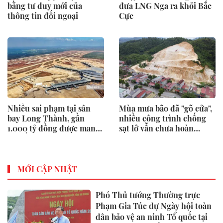
bằng tư duy mới của
đưa LNG Nga ra khỏi Bắc
thông tin đối ngoại
Cực
Nhiều sai phạm tại sân
Mùa mưa bão đã "gõ cửa",
bay Long Thành, gần
nhiều công trình chống
1.000 tỷ đồng được mang
sạt lở vẫn chưa hoàn
gửi lấy lãi
thành
MỚI CẬP NHẬT
Phó Thủ tướng Thường trực
Phạm Gia Túc dự Ngày hội toàn
dân bảo vệ an ninh Tổ quốc tại