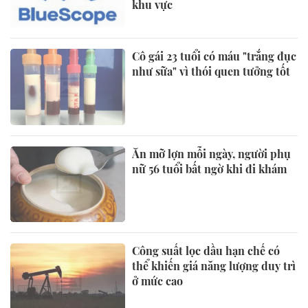
khu vực
Cô gái 23 tuổi có máu "trắng đục
như sữa" vì thói quen tưởng tốt
Ăn mỡ lợn mỗi ngày, người phụ
nữ 56 tuổi bất ngờ khi đi khám
Công suất lọc dầu hạn chế có
thể khiến giá năng lượng duy trì
ở mức cao