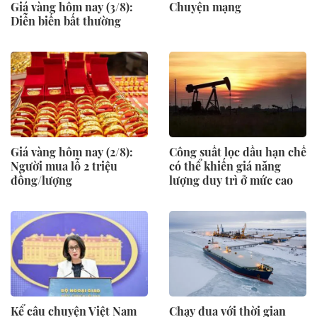
Giá vàng hôm nay (3/8):
Chuyện mạng
Diễn biến bất thường
Giá vàng hôm nay (2/8):
Công suất lọc dầu hạn chế
Người mua lỗ 2 triệu
có thể khiến giá năng
đồng/lượng
lượng duy trì ở mức cao
Kể câu chuyện Việt Nam
Chạy đua với thời gian