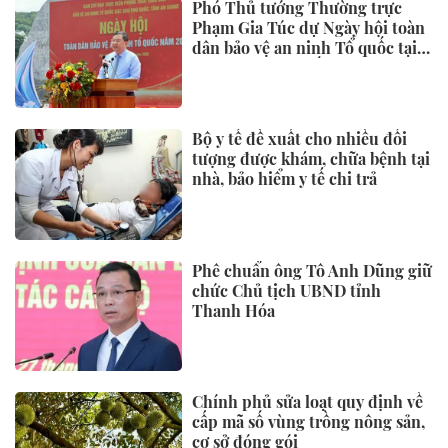
Phó Thủ tướng Thường trực
Phạm Gia Túc dự Ngày hội toàn
dân bảo vệ an ninh Tổ quốc tại
Đặc khu Phú Quốc
Bộ y tế đề xuất cho nhiều đối
tượng được khám, chữa bệnh tại
nhà, bảo hiểm y tế chi trả
Phê chuẩn ông Tô Anh Dũng giữ
chức Chủ tịch UBND tỉnh
Thanh Hóa
Chính phủ sửa loạt quy định về
cấp mã số vùng trồng nông sản,
cơ sở đóng gói