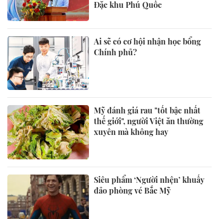
Đặc khu Phú Quốc
Ai sẽ có cơ hội nhận học bổng
Chính phủ?
Mỹ đánh giá rau "tốt bậc nhất
thế giới", người Việt ăn thường
xuyên mà không hay
Siêu phẩm ‘Người nhện’ khuấy
đảo phòng vé Bắc Mỹ