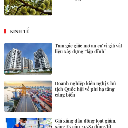
KINH TẾ
Tạm gác giấc mơ an cư vì giá vật
liệu xây dựng “lập đỉnh”
Doanh nghiệp kiến nghị Chủ
tịch Quốc hội về phí hạ tầng
cảng biển
Giá xăng dầu đồng loạt giảm,
xăng E5 còn 21.784 đồng/lít