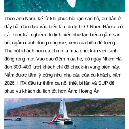
Theo anh Nam, kể từ khi phục hồi rạn san hô, cư dân ở
đây bắt đầu dựa vào biển làm du lịch. Ở Nhơn Hải sẽ có
các tour trải nghiệm du lịch biển như lặn biển ngắm san
hô, ngắm cánh đồng rong mơ, xem rùa biển đẻ trứng...
Thu hút khách hơn cả chính là mùa check-in với cánh
đồng rong mơ. Vào cao điểm mùa hè, có ngày Nhơn Hải
đón 300–400 lượt khách chỉ để check-in vùng biển này.
Nắm được tâm lý cũng như nhu cầu của du khách, năm
2026, HTX đầu tư thêm ca nô, thiết bị lặn và SUP để
phục vụ khách du lịch tốt hơn.Ảnh: Hoàng Ân