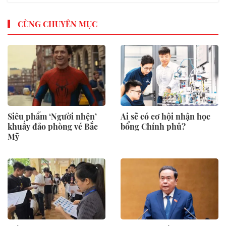
CÙNG CHUYÊN MỤC
Siêu phẩm ‘Người nhện’
Ai sẽ có cơ hội nhận học
khuấy đảo phòng vé Bắc
bổng Chính phủ?
Mỹ